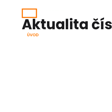
Aktualita čís
ÚVOD
NAŠE SLUŽBY
STROJNÍ VYB