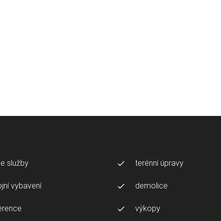
e služby
terénní úpravy
ojní vybavení
demolice
erence
výkopy