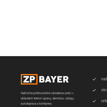
naš
str
Nabízíme profesionálně odvedenou práci v
oblastech terénní úpravy, demolice, výkopy,
ref
autodoprava a kontejnery.