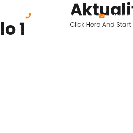
Aktuali
+420 775 163 806
otto.ba
lo 1
Click Here And Start
AVENÍ
CENÍK
O NÁS
KONTAKTY