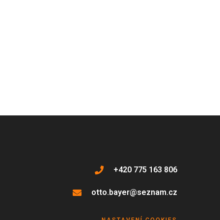
+420 775 163 806
otto.bayer@seznam.cz
NASTAVENÍ COOKIES